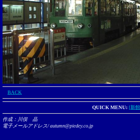
BACK
QUICK MENU:
[新館
作成：川俣 晶
電子メールアドレス/ autumn@piedey.co.jp