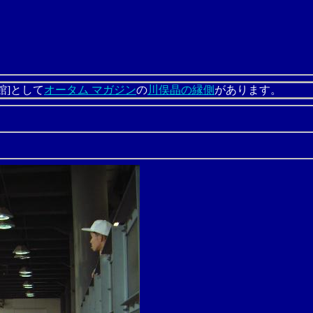
館]として
オータム マガジン
の
川俣晶の縁側
があります。