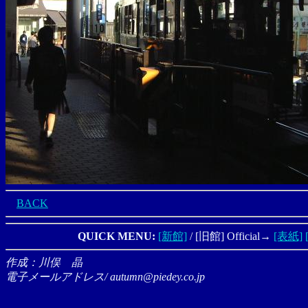
BACK
QUICK MENU:
[新館]
/ [旧館] Official→
[表紙]
作成：川俣 晶
電子メールアドレス/ autumn@piedey.co.jp