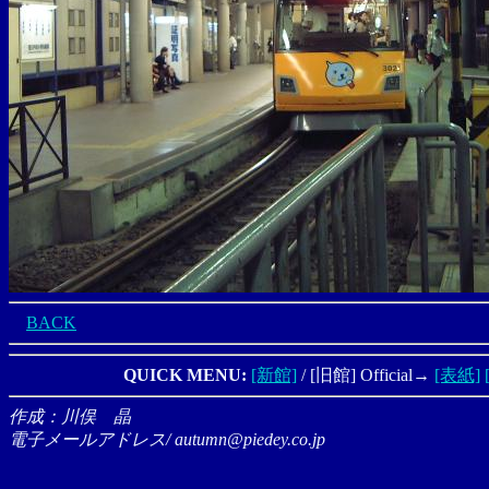
BACK
QUICK MENU:
[新館]
/ [旧館] Official→
[表紙]
作成：川俣 晶
電子メールアドレス/ autumn@piedey.co.jp