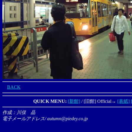
BACK
QUICK MENU:
[新館]
/ [旧館] Official→
[表紙]
作成：川俣 晶
電子メールアドレス/ autumn@piedey.co.jp