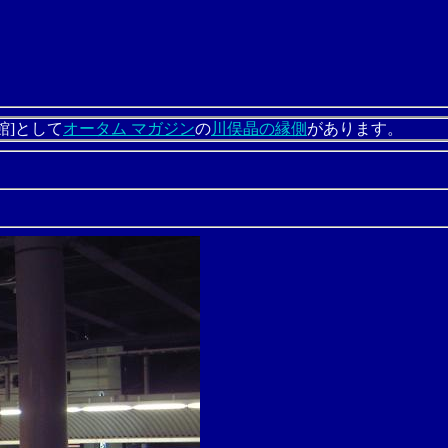
館]として
オータム マガジン
の
川俣晶の縁側
があります。