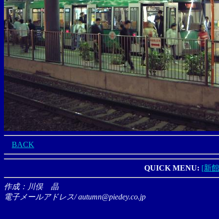
BACK
QUICK MENU:
[新館
作成：川俣 晶
電子メールアドレス/ autumn@piedey.co.jp