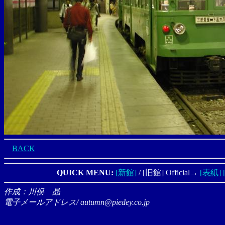
BACK
QUICK MENU:
[新館]
/ [旧館] Official→
[表紙]
作成：川俣 晶
電子メールアドレス/ autumn@piedey.co.jp