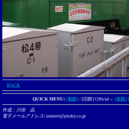
BACK
QUICK MENU:
[新館]
/ [旧館] Official→
[表紙]
作成：川俣 晶
電子メールアドレス/ autumn@piedey.co.jp