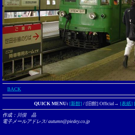
BACK
QUICK MENU:
[新館]
/ [旧館] Official→
[表紙]
作成：川俣 晶
電子メールアドレス/ autumn@piedey.co.jp