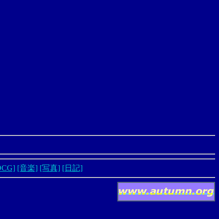
DCG]
[音楽]
[写真]
[日記]