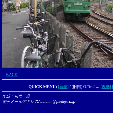
BACK
QUICK MENU:
[新館]
/ [旧館] Official→
[表紙]
作成：川俣 晶
電子メールアドレス/ autumn@piedey.co.jp