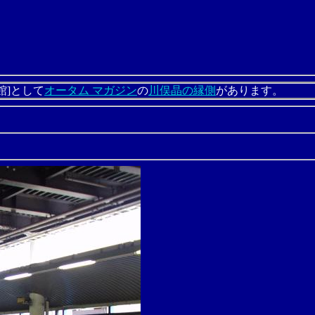
館]として
オータム マガジン
の
川俣晶の縁側
があります。