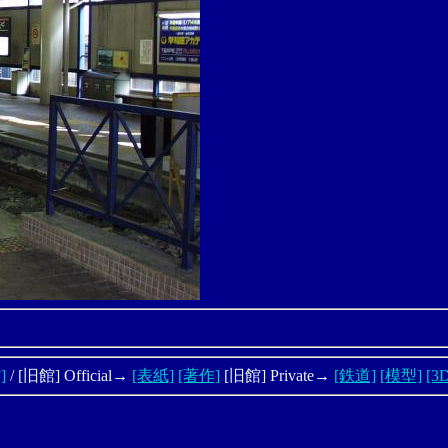
]
/ [旧館] Official→
[表紙]
[著作]
[旧館] Private→
[鉄道]
[模型]
[3