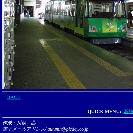
BACK
QUICK MENU:
[新館
作成：川俣 晶
電子メールアドレス/ autumn@piedey.co.jp