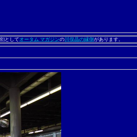
館]として
オータム マガジン
の
川俣晶の縁側
があります。