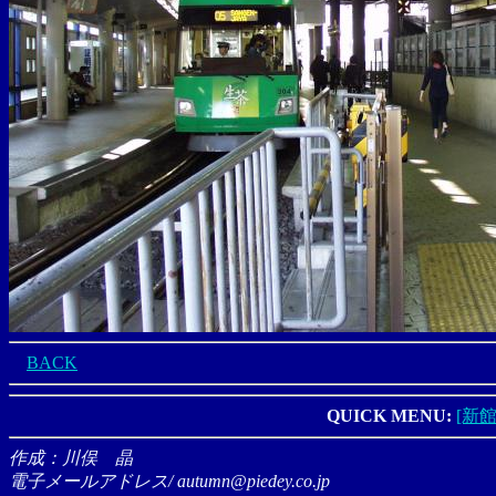
BACK
QUICK MENU:
[新館
作成：川俣 晶
電子メールアドレス/ autumn@piedey.co.jp