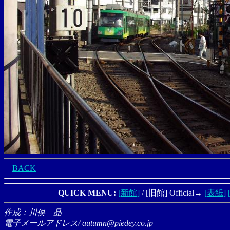
BACK
QUICK MENU:
[新館]
/ [旧館] Official→
[表紙]
作成：川俣 晶
電子メールアドレス/ autumn@piedey.co.jp