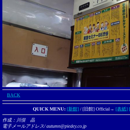
BACK
QUICK MENU:
[新館]
/ [旧館] Official→
[表紙]
作成：川俣 晶
電子メールアドレス/ autumn@piedey.co.jp