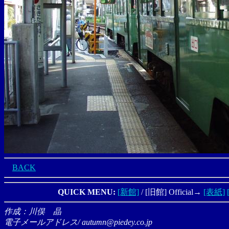
BACK
QUICK MENU:
[新館]
/ [旧館] Official→
[表紙]
作成：川俣 晶
電子メールアドレス/ autumn@piedey.co.jp