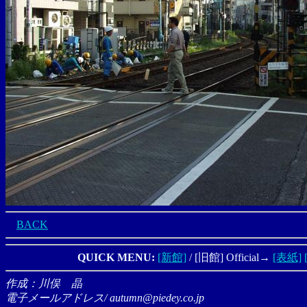
BACK
QUICK MENU:
[新館]
/ [旧館] Official→
[表紙]
作成：川俣 晶
電子メールアドレス/ autumn@piedey.co.jp