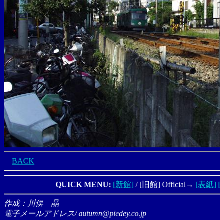
BACK
QUICK MENU:
[新館]
/ [旧館] Official→
[表紙]
作成：川俣 晶
電子メールアドレス/ autumn@piedey.co.jp